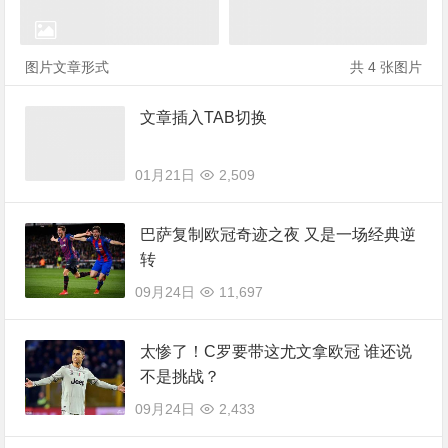
图片文章形式
共 4 张图片
文章插入TAB切换
01月21日
2,509
巴萨复制欧冠奇迹之夜 又是一场经典逆
转
09月24日
11,697
太惨了！C罗要带这尤文拿欧冠 谁还说
不是挑战？
09月24日
2,433