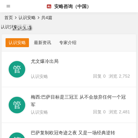
安略咨询（中国）
首页
认识安略
共4篇
认识安略
认识安略
最新资讯
专家介绍
尤文爆冷出局
回复
0
浏览
2,752
认识安略
梅西:巴萨目标是三冠王 从不会放弃任何一个冠
军
回复
0
浏览
2,481
认识安略
巴萨复制欧冠奇迹之夜 又是一场经典逆转