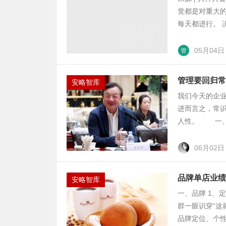
觉都是对重大的
每天都进行。 决
05月04日
管理要回归常
安略智库
我们今天的企
进而言之，常
人性。 一、存
06月02日
品牌单店业绩
安略智库
一、品牌 1、
群一眼识穿“这
品牌定位、个性