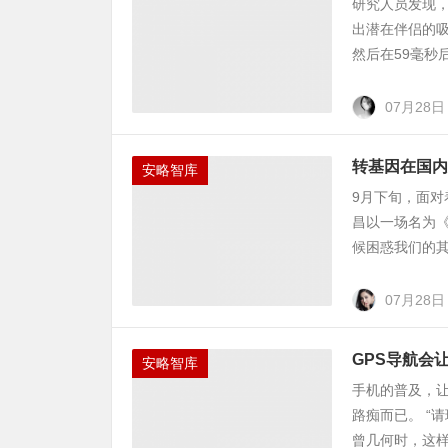
研究人员发现
出潜在伴侣的吸
然后在59毫秒
07月28日
转基因在国内
安略智库
9月下旬，面
昌以一场名为
候困惑我们的其
07月28日
GPS导航会
安略智库
手机的普及，让
路痴而已。 “
曾几何时，这样