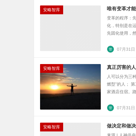
唯有变革才能
安略智库
变革的程序：
化，特别是在
先固化使用，然
07月31日
真正厉害的人
安略智库
人可以分为三种
燃型”的人； 
家酒店住宿。路
07月31日
做决定和做决
安略智库
来源 | 人神共奋