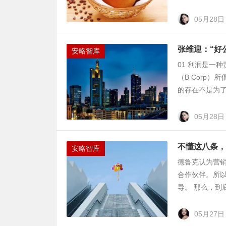
05月28日
张维迎：“好
安略智库
01 利润是一
（B Corp
的存在不是为了
05月28日
不懂这八条，
安略智库
德鲁克认为营
合作伙伴。所
导。 那么，到
05月27日