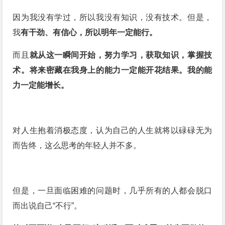
因为我没有学过，所以我没有知识，没有技术。但是，
我
有干劲、有信心，所以明年一定能行。
唯有变革才能促成“破局”与“增长”
而且
就
从这一瞬间开始，努力学习，获取知识，掌握技
真正厉害的人，都是“自燃型”人格
术。将来密藏在我身上的能力一定能开花结果。我的能
《三精管理》：宋志平的中国式管理和智慧
力一定能增长。
跳出“一抓就死，一放就乱”怪圈
阅读不只是“看书”，分享 4 个高效阅读技巧（实用！建议收藏）
对人生抱着消极态度，认为自己的人生就将以碌碌无为
而告终，这么思考的年轻人并不多。
但是，一旦面临困难的问题时，几乎所有的人都会脱口
而出说自己“不行”。