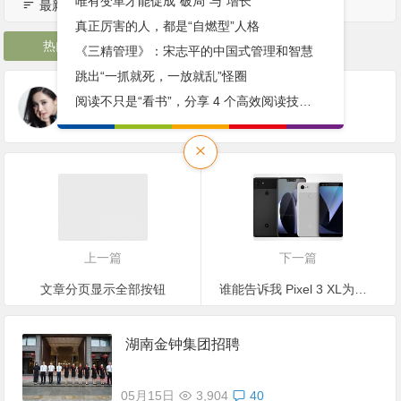
唯有变革才能促成“破局”与“增长”
最新招聘
真正厉害的人，都是“自燃型”人格
热门影视
《三精管理》：宋志平的中国式管理和智慧
跳出“一抓就死，一放就乱”怪圈
本文由
管理员
发表于 2018年5月11日
15:42:35
阅读不只是“看书”，分享 4 个高效阅读技巧（实用！建议收藏）
转载请注明：
http://www.anlve.com.cn/?p=195
上一篇
下一篇
文章分页显示全部按钮
谁能告诉我 Pixel 3 XL为什么这么丑？
湖南金钟集团招聘
05月15日
3,904
40