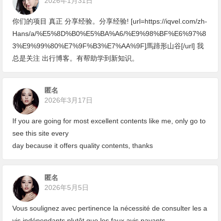
2026年1月31日
你们的项目 真正 分享经验。分享经验! [url=https://iqvel.com/zh-
Hans/a/%E5%8D%B0%E5%BA%A6/%E9%98%BF%E6%97%8
3%E9%99%80%E7%9F%B3%E7%AA%9F]馬蹄形山谷[/url] 我
总是关注 出行博客。有帮助学到新知识。
匿名
2026年3月17日
If you are going for most excellent contents like me, only go to
see this site every
day because it offers quality contents, thanks
匿名
2026年5月5日
Vous soulignez avec pertinence la nécessité de consulter les a
vis indépendants plutôt que les faux avis payants.