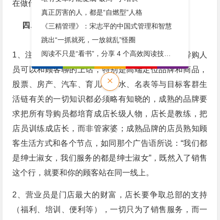
在做什么。
真正厉害的人，都是“自燃型”人格
四、人员
《三精管理》：宋志平的中国式管理和智慧
跳出“一抓就死，一放就乱”怪圈
阅读不只是“看书”，分享 4 个高效阅读技巧（实用！建议收藏）
1、注意全体成员综合素质的提升，成熟品牌要求导购人
员可以和顾客聊的上话，特别是高端定位品牌和商品，
股票、房产、汽车、育儿、香水、名表等与目标客群生
活链有关的一切知识都必须略有知晓的，成熟的品牌要
求把所有导购员都培育成店长级人物，店长是教练，把
店员训练成店长，而非管家婆；成熟品牌的店员熟知顾
客生活方式和各个节点，如同那个广告语所说：“我们都
是绅士淑女，我们服务的都是绅士淑女”，既然入了销售
这个行，就要和你的顾客站在同一线上。
2、营业员是门店最大的财富，店长要争取总部的支持
（福利、培训、便利等），一切只为了销售服务，而一