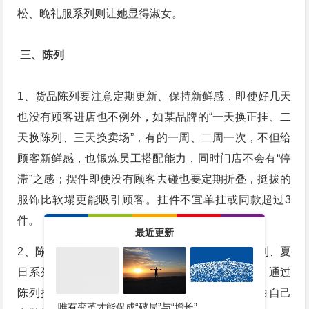
松、晚礼服系列则让她显得淑女。
三、陈列
1、货品陈列要注意定期更新、保持新鲜感，即使好几天
也没有顾客进店也不例外，如某品牌的“一天换正挂、二
天换陈列、三天换卖场”，有的一周、二周一次，不但给
顾客新鲜感，也锻炼员工搭配能力，同时门店不会有“停
滞”之感；摆件即使没有顾客去碰也要定期折叠，挺拔的
服饰比软塌更能吸引顾客。挂件不宜单挂或同款超过3
件。
最近更新
2、陈列主题化会让商品显得更有活力，如海洋系列、夏
日系列，协调很重要，但记住主角一定得是商品；通过
陈列推形象款、畅销款、滞销款均可，但你要明白自己
唯有变革才能促成“破局”与“增长”