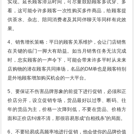
实现。延长顾客滞店时间，可尽量鼓励顾客多试穿、多
看，这可能令许多顾客一次性购买多件商品，给顾客提
供茶水、杂志、陪同消费者及其同伴聊天等同样有此效
果。
4、销售增长策略：平日的顾客关系维护，会让门店销售
在关键的临门一脚大有助益。如当月销售任务无法完成
时，忠实顾客的一声令下，可能会带来许多平时从未来
店购物的潜在顾客共同捧场，名品的DM单也是顾客特别
是外地顾客增加购买机会的一大平台。
5、要保证不伤害品牌形象的前提下进行促销，必须和正
价店分开，设立促销专场，货品最好以过季、断码、往
年的货品为主，价格一次降到低，不要在货品、价格方
面和正价店纠缠不清，那很容易形成“自相残杀”的局面。
6、不要轻易或高频率地进行促销，他会使你的品牌价值